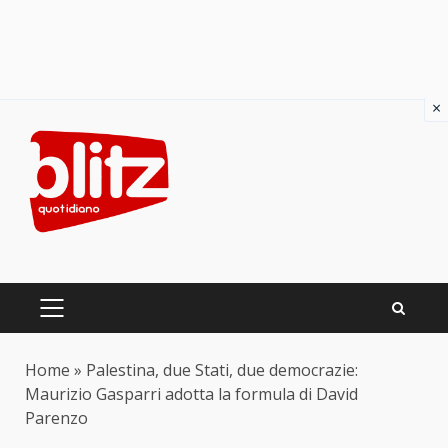
×
Skip
to
content
PRIMARY
MENU
Home
»
Palestina, due Stati, due democrazie:
Maurizio Gasparri adotta la formula di David
Parenzo