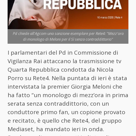
Pd chiede all'Agcom una sanzione esemplare per Rete4: "Mezz'ora
di monologo di Meloni per il Sì senza contraddittorio"
I parlamentari del Pd in Commissione di
Vigilanza Rai attaccano la trasmissione tv
Quarta Repubblica condotta da Nicola
Porro su Rete4. Nella puntata di ieri è stata
intervistata la premier Giorgia Meloni che
ha fatto “un monologo di mezz’ora in prima
serata senza contraddittorio, con un
conduttore primo fan, un copione provato
e recitato, è quello che Rete4, del gruppo
Mediaset, ha mandato ieri in onda.