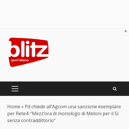
×
Skip
to
content
PRIMARY
MENU
Home
»
Pd chiede all’Agcom una sanzione esemplare
per Rete4: “Mezz’ora di monologo di Meloni per il Sì
senza contraddittorio”