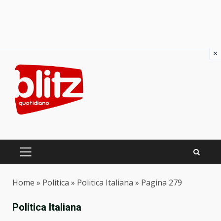
×
Skip
to
content
PRIMARY
MENU
Home
»
Politica
»
Politica Italiana
»
Pagina 279
Politica Italiana