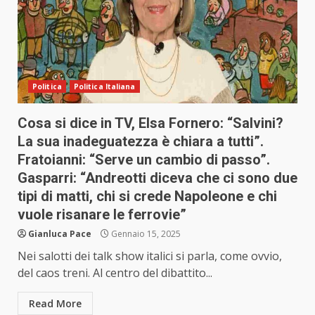
Politica
Politica Italiana
Cosa si dice in TV, Elsa Fornero: “Salvini?
La sua inadeguatezza è chiara a tutti”.
Fratoianni: “Serve un cambio di passo”.
Gasparri: “Andreotti diceva che ci sono due
tipi di matti, chi si crede Napoleone e chi
vuole risanare le ferrovie”
Gianluca Pace
Gennaio 15, 2025
Nei salotti dei talk show italici si parla, come ovvio,
del caos treni. Al centro del dibattito...
Read More