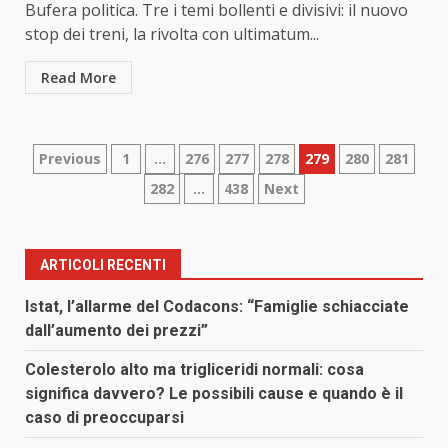
Bufera politica. Tre i temi bollenti e divisivi: il nuovo
stop dei treni, la rivolta con ultimatum...
Read More
Paginazione
Previous
1
…
276
277
278
279
280
281
282
…
438
Next
degli
articoli
ARTICOLI RECENTI
Istat, l’allarme del Codacons: “Famiglie schiacciate
dall’aumento dei prezzi”
Colesterolo alto ma trigliceridi normali: cosa
significa davvero? Le possibili cause e quando è il
caso di preoccuparsi