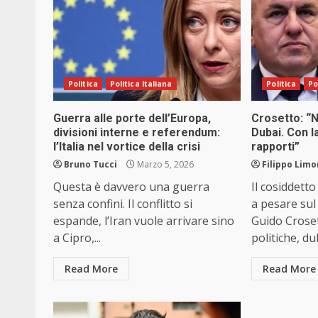
Politica
Politica Italiana
Politica
Po
Guerra alle porte dell’Europa,
Crosetto: “N
divisioni interne e referendum:
Dubai. Con l
l’Italia nel vortice della crisi
rapporti”
Bruno Tucci
Marzo 5, 2026
Filippo Limo
Questa è davvero una guerra
Il cosiddett
senza confini. Il conflitto si
a pesare sul
espande, l’Iran vuole arrivare sino
Guido Croset
a Cipro,...
politiche, dub
Read More
Read More