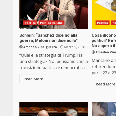
Politica
Politica Italiana
Politica
Po
Schlein: “Sanchez dice no alla
Cosa dicono 
guerra, Meloni non dice nulla”
politici? Ref
No supera il 
Amedeo Vinciguerra
Marzo 5, 2026
Amedeo Vin
“Qual è la strategia di Trump. Ha
Mancano orm
una strategia? Noi pensiamo che la
referendum s
transizione pacifica e democratica...
per il 22 e 2
Read More
Read More