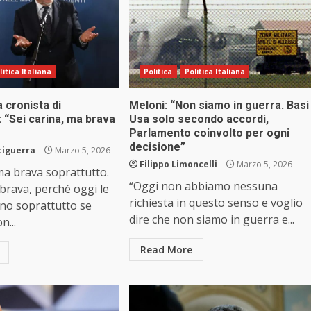
litica Italiana
Politica
Politica Italiana
a cronista di
Meloni: “Non siamo in guerra. Basi
: “Sei carina, ma brava
Usa solo secondo accordi,
Parlamento coinvolto per ogni
decisione”
ciguerra
Marzo 5, 2026
Filippo Limoncelli
Marzo 5, 2026
 ma brava soprattutto.
“Oggi non abbiamo nessuna
brava, perché oggi le
richiesta in questo senso e voglio
no soprattutto se
dire che non siamo in guerra e...
n...
Read More