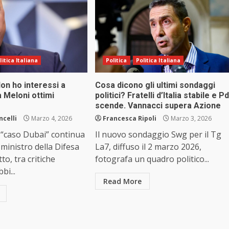
litica Italiana
Politica
Politica Italiana
on ho interessi a
Cosa dicono gli ultimi sondaggi
a Meloni ottimi
politici? Fratelli d’Italia stabile e Pd
scende. Vannacci supera Azione
ncelli
Marzo 4, 2026
Francesca Ripoli
Marzo 3, 2026
o “caso Dubai” continua
Il nuovo sondaggio Swg per il Tg
 ministro della Difesa
La7, diffuso il 2 marzo 2026,
to, tra critiche
fotografa un quadro politico...
bi...
Read More