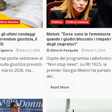
litica Italiana
Politica
Politica Italiana
gli ultimi sondaggi
Meloni: “Dove sono le femministe
erendum giustizia, il
quando i giudici bloccato i rimpatri
Sì
degli stupratori”
ciguerra
Marzo 5, 2026
Silvia Di Pasquale
Marzo 5, 2026
ai poche settimane al
Ospite del programma radiofonico
ulla giustizia previsto
“Non stop news”, su Rtl 102.5, la
3 marzo 2026, ma...
premier Giorgia Meloni ha parlato
del...
Read More