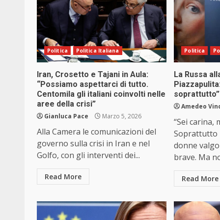
Politica
Politica Italiana
Politica
Po
Iran, Crosetto e Tajani in Aula:
La Russa all
“Possiamo aspettarci di tutto.
Piazzapulita
Centomila gli italiani coinvolti nelle
soprattutto”
aree della crisi”
Amedeo Vin
Gianluca Pace
Marzo 5, 2026
“Sei carina,
Alla Camera le comunicazioni del
Soprattutto 
governo sulla crisi in Iran e nel
donne valgo
Golfo, con gli interventi dei...
brave. Ma no
Read More
Read More