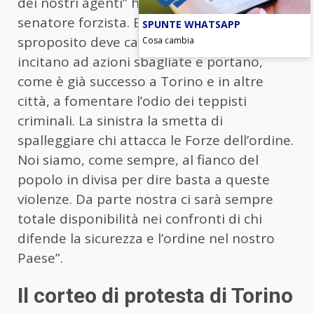
dei nostri agenti” ha detto ancora il
senatore forzista. E ancora: “Chi parla a
SPUNTE WHATSAPP
sproposito deve capire che le parole spesso
Cosa cambia
incitano ad azioni sbagliate e portano,
come è già successo a Torino e in altre
città, a fomentare l’odio dei teppisti
criminali. La sinistra la smetta di
spalleggiare chi attacca le Forze dell’ordine.
Noi siamo, come sempre, al fianco del
popolo in divisa per dire basta a queste
violenze. Da parte nostra ci sarà sempre
totale disponibilità nei confronti di chi
difende la sicurezza e l’ordine nel nostro
Paese”.
Il corteo di protesta di Torino