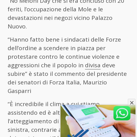
“No Meloni Day che si era concluso con 20
feriti, l’occupazione della Mole e le
devastazioni nei negozi vicino Palazzo
Nuovo.
“Hanno fatto bene i sindacati delle Forze
dell’ordine a scendere in piazza per
protestare contro le continue violenze e
aggressioni che il popolo in
divisa
deve
subire” è stato il commento del presidente
dei senatori di Forza Italia, Maurizio
Gasparri
“È incredibile il clima a cui stiamo
assistendo ed è altrettanto intollerabile
l’atteggiamento di alcune frange della
sinistra, contrarie alla tutela e alla difesa