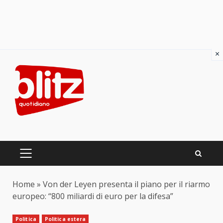
×
Skip
to
content
PRIMARY
MENU
Home
»
Von der Leyen presenta il piano per il riarmo
europeo: “800 miliardi di euro per la difesa”
Politica
Politica estera