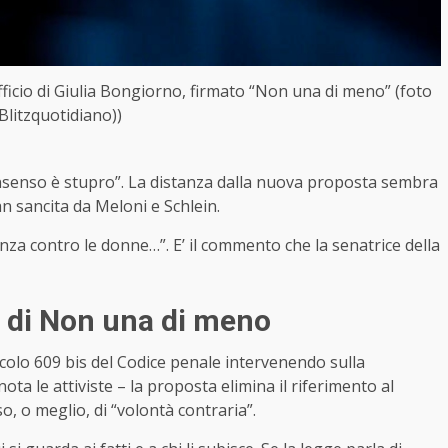
fficio di Giulia Bongiorno, firmato “Non una di meno” (foto
Blitzquotidiano))
nsenso è stupro”. La distanza dalla nuova proposta sembra
an sancita da Meloni e Schlein.
za contro le donne…”. E’ il commento che la senatrice della
 di Non una di meno
icolo 609 bis del Codice penale intervenendo sulla
ota le attiviste – la proposta elimina il riferimento al
o, o meglio, di “volontà contraria”.