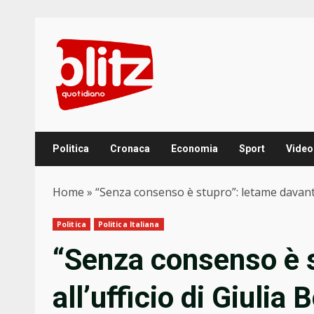
Skip
to
content
Politica
Cronaca
Economia
Sport
Video
Home
»
“Senza consenso è stupro”: letame davanti
Politica
Politica Italiana
“Senza consenso è s
all’ufficio di Giulia