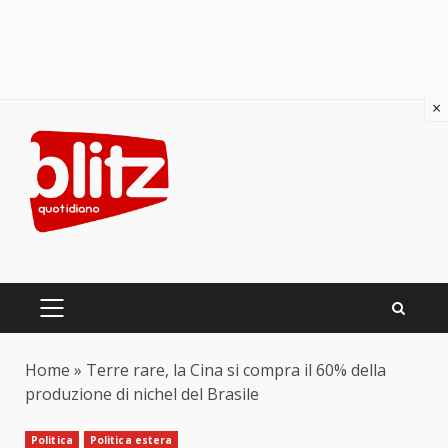
×
Skip
to
content
PRIMARY
MENU
Home
»
Terre rare, la Cina si compra il 60% della
produzione di nichel del Brasile
Politica
Politica estera