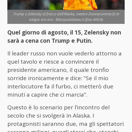
Trump e Zelensky al fresco dell’Alaska, mentre Donnarumma fa le
valigie: era ora - Blitzquotidiano.it (foto ANSA)
Quel giorno di agosto, il 15, Zelensky non
sarà a cena con Trump e Putin.
Il leader russo non vuole vederlo attorno a
quel tavolo e riesce a convincere il
presidente americano, il quale tronfio
sorride ironicamente e dice: “Se il mio
interlocutore fa il furbo, ci metterò due
minuti a capire che ci marcia”.
Questo è lo scenario per l’incontro del
secolo che si svolgerà in Alaska. I
protagonisti saranno due, ma gli spettatori