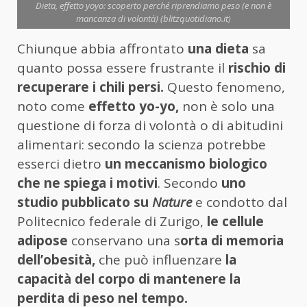
Dieta, effetto yoyo: scoperto perché riprendiamo peso (e non è
mancanza di volontà) (blitzquotidiano.it)
Chiunque abbia affrontato
una dieta
sa
quanto possa essere frustrante il
rischio di
recuperare i chili persi.
Questo fenomeno,
noto come
effetto yo-yo,
non è solo una
questione di forza di volontà o di abitudini
alimentari: secondo la scienza potrebbe
esserci dietro
un meccanismo biologico
che ne spiega i motivi
. Secondo
uno
studio pubblicato su
Nature
e condotto dal
Politecnico federale di Zurigo,
le cellule
adipose
conservano una s
orta di memoria
dell’obesità,
che può influenzare
la
capacità del corpo di mantenere la
perdita di peso nel tempo.