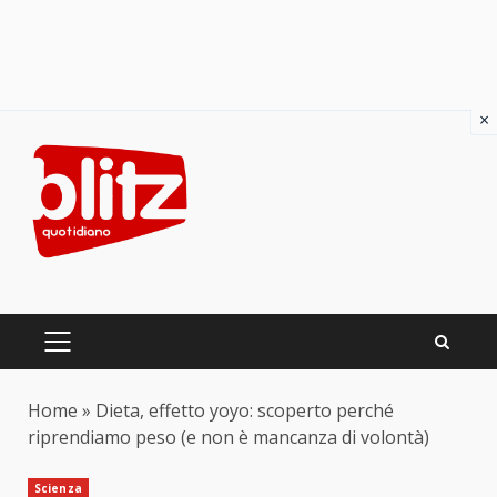
×
Skip
to
content
PRIMARY
MENU
Home
»
Dieta, effetto yoyo: scoperto perché
riprendiamo peso (e non è mancanza di volontà)
Scienza