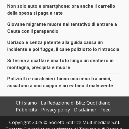
Non solo auto e smartphone: ora anche il carrello
della spesa si paga a rate
Giovane migrante muore nel tentativo di entrare a
Ceuta con il parapendio
Ubriaco e senza patente alla guida causa un
incidente e poi fugge, il cane poliziotto lo rintraccia
Si ferma a scattare una foto lungo un sentiero in
montagna, precipita e muore
Poliziotti e carabinieri fanno una cena tra amici,
assistono a uno scippo e arrestano il malvivente
Chi siamo
La Redazione di Blitz Quotidiano
Pubblicità
Privacy policy
Disclaimer
Feed
Copyright 2025 © Società Editrice Multimediale S.r.l.