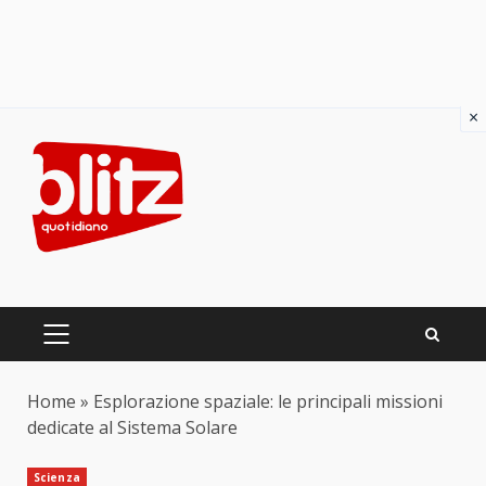
×
Skip
to
content
PRIMARY
MENU
Home
»
Esplorazione spaziale: le principali missioni
dedicate al Sistema Solare
Scienza