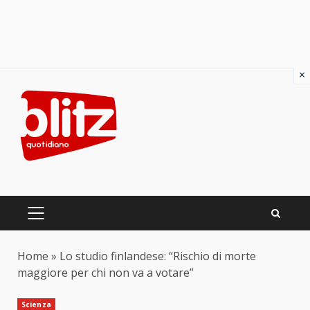
×
Skip
to
content
PRIMARY
MENU
Home
»
Lo studio finlandese: “Rischio di morte
maggiore per chi non va a votare”
Scienza