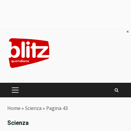
×
Skip
to
content
PRIMARY
MENU
Home
»
Scienza
»
Pagina 43
Scienza