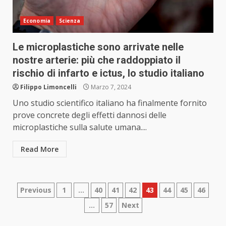
Economia
Scienza
Le microplastiche sono arrivate nelle
nostre arterie: più che raddoppiato il
rischio di infarto e ictus, lo studio italiano
Filippo Limoncelli
Marzo 7, 2024
Uno studio scientifico italiano ha finalmente fornito
prove concrete degli effetti dannosi delle
microplastiche sulla salute umana....
Read More
Paginazione
Previous
1
…
40
41
42
43
44
45
46
…
57
Next
degli