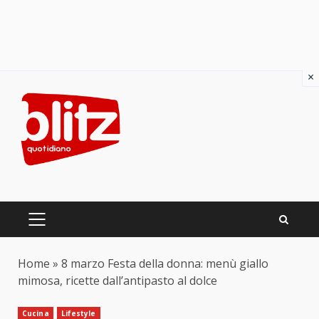
×
Skip
to
content
PRIMARY
MENU
Home
»
8 marzo Festa della donna: menù giallo
mimosa, ricette dall’antipasto al dolce
Cucina
Lifestyle