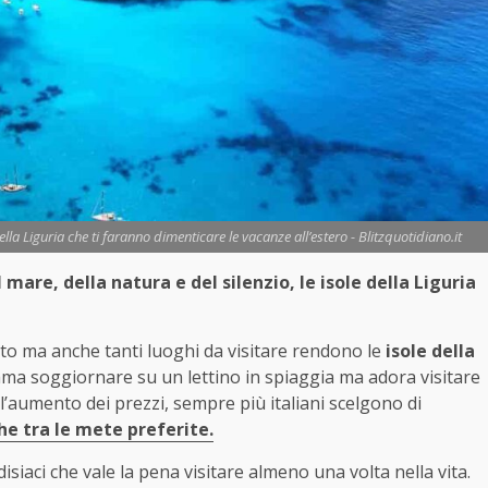
ella Liguria che ti faranno dimenticare le vacanze all’estero - Blitzquotidiano.it
 mare, della natura e del silenzio, le isole della Liguria
luto ma anche tanti luoghi da visitare rendono le
isole della
ama soggiornare su un lettino in spiaggia ma adora visitare
l’aumento dei prezzi, sempre più italiani scelgono di
he tra le mete preferite.
disiaci che vale la pena visitare almeno una volta nella vita.