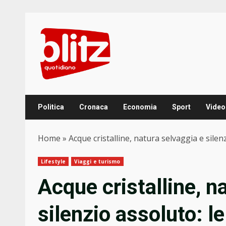
Skip
to
content
Politica
Cronaca
Economia
Sport
Video
Home
»
Acque cristalline, natura selvaggia e silen
Lifestyle
Viaggi e turismo
Acque cristalline, n
silenzio assoluto: le