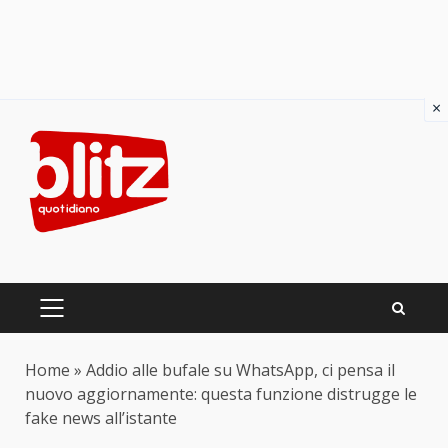
×
Skip
to
content
PRIMARY
MENU
Home
»
Addio alle bufale su WhatsApp, ci pensa il
nuovo aggiornamente: questa funzione distrugge le
fake news all’istante