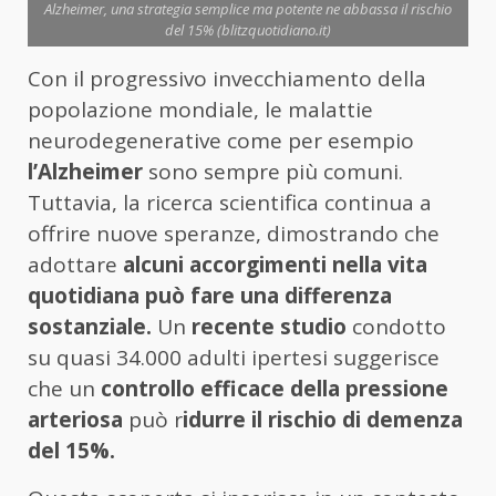
Alzheimer, una strategia semplice ma potente ne abbassa il rischio
del 15% (blitzquotidiano.it)
Con il progressivo invecchiamento della
popolazione mondiale, le malattie
neurodegenerative come per esempio
l’Alzheimer
sono sempre più comuni.
Tuttavia, la ricerca scientifica continua a
offrire nuove speranze, dimostrando che
adottare
alcuni accorgimenti nella vita
quotidiana può fare una differenza
sostanziale.
Un
recente studio
condotto
su quasi 34.000 adulti ipertesi suggerisce
che un
controllo efficace della pressione
arteriosa
può r
idurre il rischio di demenza
del 15%.