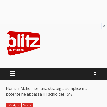
×
Skip
to
content
PRIMARY
MENU
Home
»
Alzheimer, una strategia semplice ma
potente ne abbassa il rischio del 15%
Lifestyle
Salute