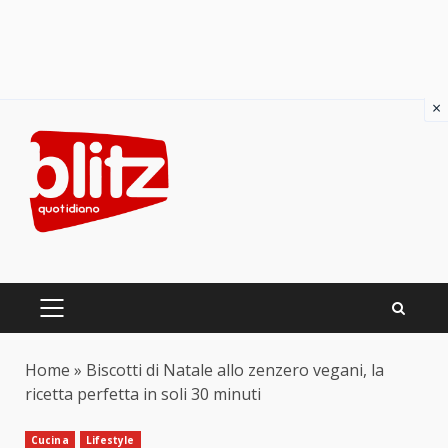
×
Skip
to
content
PRIMARY
MENU
Home
»
Biscotti di Natale allo zenzero vegani, la
ricetta perfetta in soli 30 minuti
Cucina
Lifestyle