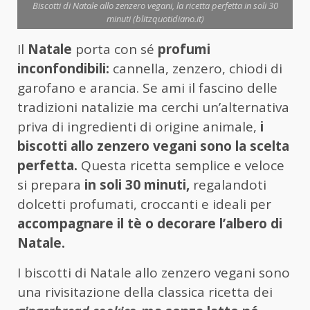
Biscotti di Natale allo zenzero vegani, la ricetta perfetta in soli 30
minuti (blitzquotidiano.it)
Il
Natale
porta con sé
profumi
inconfondibili:
cannella, zenzero, chiodi di
garofano e arancia. Se ami il fascino delle
tradizioni natalizie ma cerchi un’alternativa
priva di ingredienti di origine animale,
i
biscotti allo zenzero vegani sono la scelta
perfetta.
Questa ricetta semplice e veloce
si prepara
in soli 30 minuti,
regalandoti
dolcetti profumati, croccanti e ideali per
accompagnare il tè o decorare l’albero di
Natale.
I biscotti di Natale allo zenzero vegani sono
una rivisitazione della classica ricetta dei