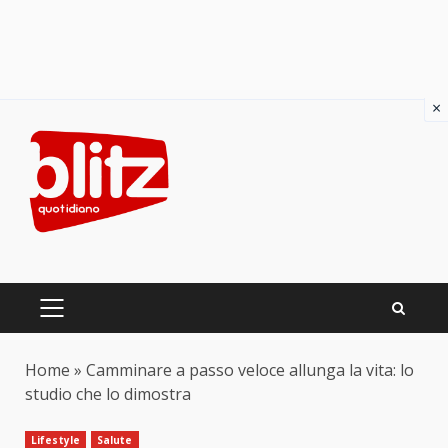
×
Skip
to
content
PRIMARY
MENU
Home
»
Camminare a passo veloce allunga la vita: lo
studio che lo dimostra
Lifestyle
Salute