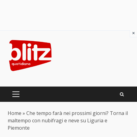
×
Skip
to
content
PRIMARY
MENU
Home
»
Che tempo farà nei prossimi giorni? Torna il
maltempo con nubifragi e neve su Liguria e
Piemonte