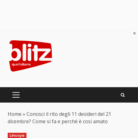
×
Skip
to
content
PRIMARY
MENU
Home
»
Conosci il rito degli 11 desideri del 21
dicembre? Come si fa e perché è cosi amato
Lifestyle