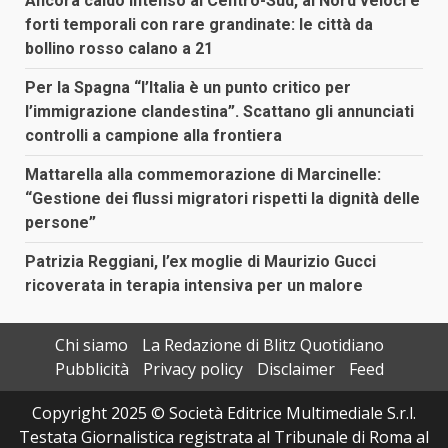
Ancora caldo intenso al Centro-Sud, al Nord veloci e
forti temporali con rare grandinate: le città da
bollino rosso calano a 21
Per la Spagna “l’Italia è un punto critico per
l’immigrazione clandestina”. Scattano gli annunciati
controlli a campione alla frontiera
Mattarella alla commemorazione di Marcinelle:
“Gestione dei flussi migratori rispetti la dignità delle
persone”
Patrizia Reggiani, l’ex moglie di Maurizio Gucci
ricoverata in terapia intensiva per un malore
Chi siamo
La Redazione di Blitz Quotidiano
Pubblicità
Privacy policy
Disclaimer
Feed
Copyright 2025 © Società Editrice Multimediale S.r.l.
Testata Giornalistica registrata al Tribunale di Roma al