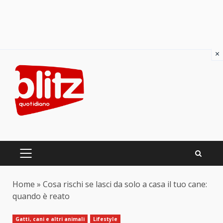
×
Skip
to
content
PRIMARY
MENU
Home
»
Cosa rischi se lasci da solo a casa il tuo cane:
quando è reato
Gatti, cani e altri animali
Lifestyle