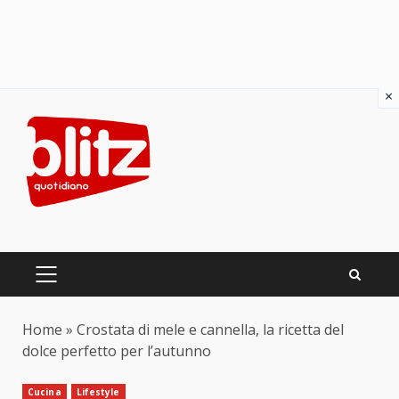
×
Skip
to
content
PRIMARY
MENU
Home
»
Crostata di mele e cannella, la ricetta del
dolce perfetto per l’autunno
Cucina
Lifestyle