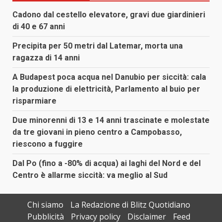
Cadono dal cestello elevatore, gravi due giardinieri
di 40 e 67 anni
Precipita per 50 metri dal Latemar, morta una
ragazza di 14 anni
A Budapest poca acqua nel Danubio per siccità: cala
la produzione di elettricità, Parlamento al buio per
risparmiare
Due minorenni di 13 e 14 anni trascinate e molestate
da tre giovani in pieno centro a Campobasso,
riescono a fuggire
Dal Po (fino a -80% di acqua) ai laghi del Nord e del
Centro è allarme siccità: va meglio al Sud
Chi siamo
La Redazione di Blitz Quotidiano
Pubblicità
Privacy policy
Disclaimer
Feed