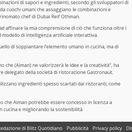
inazioni di sapori e ingredienti, secondo gli sviluppatori di
 da cuochi umani che assaggiano le combinazioni e
al rinomato chef di Dubai Reif Othman.
ad affinare la mia comprensione di ciò che funziona oltre i
 modello di intelligenza artificiale interattiva.
quello di soppiantare l’elemento umano in cucina, ma di
 che (Aiman) ne valorizzerà le idee e la creatività”, ha
 delegato della società di ristorazione Gastronaut.
lizzano ingredienti spesso scartati dai ristoranti, come
o che Aiman potrebbe essere concesso in licenza a
in cucina e migliorando la sostenibilità
Redazione di Blitz Quotidiano
Pubblicità
Privacy policy
Di