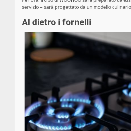
Per ora, il cibo di WOOHOO sarà preparato da esse
servizio – sarà progettato da un modello culinari
AI dietro i fornelli