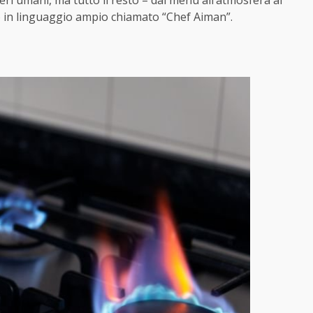
ri umani, ma tutto il resto – dal menu all’atmosfera al
o in linguaggio ampio chiamato “Chef Aiman”.