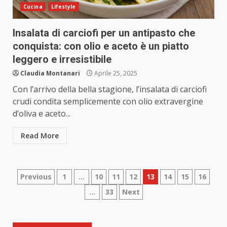
Cucina
Lifestyle
Insalata di carciofi per un antipasto che
conquista: con olio e aceto è un piatto
leggero e irresistibile
Claudia Montanari
Aprile 25, 2025
Con l’arrivo della bella stagione, l’insalata di carciofi
crudi condita semplicemente con olio extravergine
d’oliva e aceto...
Read More
Paginazione
Previous
1
…
10
11
12
13
14
15
16
…
33
Next
degli
articoli