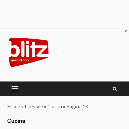
×
Skip
to
content
PRIMARY
MENU
Home
»
Lifestyle
»
Cucina
»
Pagina 13
Cucina