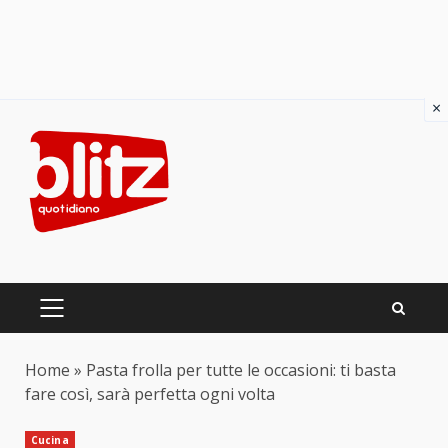
×
Skip
to
content
PRIMARY
MENU
Home
»
Pasta frolla per tutte le occasioni: ti basta
fare così, sarà perfetta ogni volta
Cucina