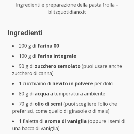
Ingredienti e preparazione della pasta frolla –
blitzquotidiano.it
Ingredienti
200 g di
farina 00
100 g di
farina integrale
90 g di
zucchero semolato
(puoi usare anche
zucchero di canna)
1 cucchiaino di
lievito in polvere
per dolci
80 g di
acqua
a temperatura ambiente
70 g di
olio di semi
(puoi scegliere l’olio che
preferisci, come quello di girasole o di mais)
1 fialetta di
aroma di vaniglia
(oppure i semi di
una bacca di vaniglia)