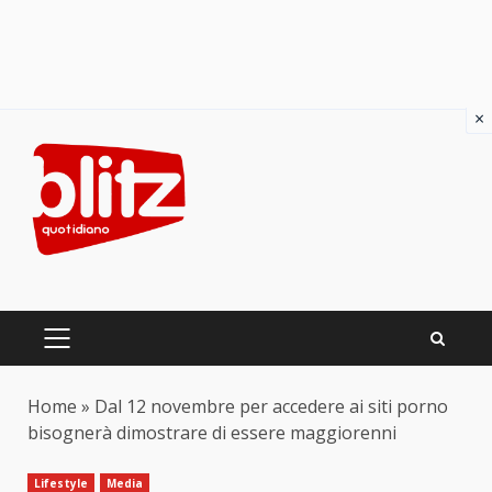
×
Skip
to
content
PRIMARY
MENU
Home
»
Dal 12 novembre per accedere ai siti porno
bisognerà dimostrare di essere maggiorenni
Lifestyle
Media