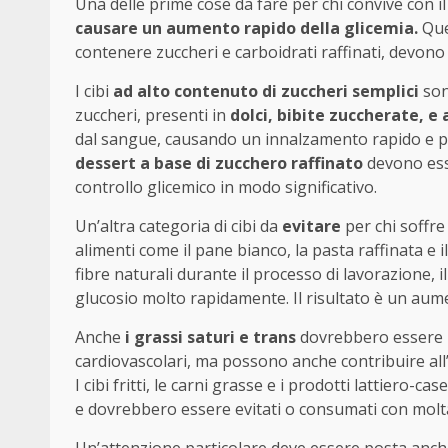
Una delle prime cose da fare per chi convive con i
causare un aumento rapido della glicemia.
Ques
contenere zuccheri e carboidrati raffinati, devono e
I cibi
ad alto contenuto di zuccheri semplici
sono
zuccheri, presenti in
dolci, bibite zuccherate, e 
dal sangue, causando un innalzamento rapido e pe
dessert a base di zucchero raffinato
devono esse
controllo glicemico in modo significativo.
Un’altra categoria di cibi da
evitare
per chi soffre
alimenti come il pane bianco, la pasta raffinata e il
fibre naturali durante il processo di lavorazione, il
glucosio molto rapidamente. Il risultato è un aume
Anche
i grassi saturi e trans
dovrebbero essere li
cardiovascolari, ma possono anche contribuire all’
I cibi fritti, le carni grasse e i prodotti lattiero-
e dovrebbero essere evitati o consumati con mol