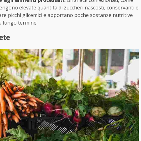
he
agli alimenti processati.
Gli snack confezionati, come
ntengono elevate quantità di zuccheri nascosti, conservanti e
are picchi glicemici e apportano poche sostanze nutritive
a lungo termine.
bete