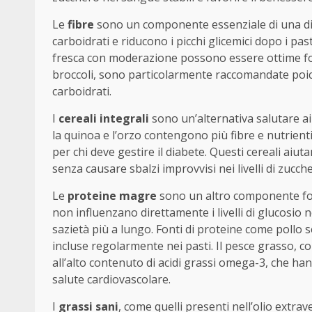
Le
fibre
sono un componente essenziale di una diet
carboidrati e riducono i picchi glicemici dopo i pas
fresca con moderazione possono essere ottime fonti
broccoli, sono particolarmente raccomandate poich
carboidrati.
I
cereali integrali
sono un’alternativa salutare ai c
la quinoa e l’orzo contengono più fibre e nutrienti r
per chi deve gestire il diabete. Questi cereali aiu
senza causare sbalzi improvvisi nei livelli di zucc
Le
proteine magre
sono un altro componente fond
non influenzano direttamente i livelli di glucosi
sazietà più a lungo. Fonti di proteine come pollo 
incluse regolarmente nei pasti. Il pesce grasso, c
all’alto contenuto di acidi grassi omega-3, che h
salute cardiovascolare.
I
grassi sani
, come quelli presenti nell’olio extrav