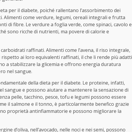
a per il diabete, poiché rallentano l’assorbimento dei
ti. Alimenti come verdure, legumi, cereali integrali e frutta
 di fibre. Le verdure a foglia verde, come spinaci, cavolo e
é sono ricche di nutrienti, ma povere di calorie e
arboidrati raffinati. Alimenti come l’avena, il riso integrale,
ispetto ai loro equivalenti raffinati, il che li rende più adatti
tano a stabilizzare la glicemia e offrono energia duratura
hero nel sangue.
amentale della dieta per il diabete. Le proteine, infatti,
o nel sangue e possono aiutare a mantenere la sensazione di
senza pelle, tacchino, pesce, tofu e legumi possono essere
ome il salmone e il tonno, è particolarmente benefico grazie
anno proprietà antinfiammatorie e possono migliorare la
ergine d’oliva, nell’avocado, nelle noci e nei semi, possono