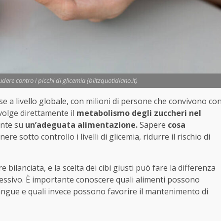
udere contro i picchi di glicemia (blitzquotidiano.it)
se a livello globale, con milioni di persone che convivono co
volge direttamente il
metabolismo degli zuccheri nel
nte su
un’adeguata alimentazione.
Sapere
cosa
e sotto controllo i livelli di glicemia, ridurre il rischio di
 bilanciata, e la scelta dei cibi giusti può fare la differenza
lessivo. È importante conoscere quali alimenti possono
 sangue e quali invece possono favorire il mantenimento di