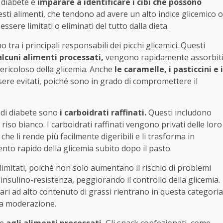
l diabete è
imparare a identificare i cibi che possono
ti alimenti, che tendono ad avere un alto indice glicemico o
ssere limitati o eliminati del tutto dalla dieta.
 tra i principali responsabili dei picchi glicemici. Questi
alcuni alimenti processati,
vengono rapidamente assorbit
ricoloso della glicemia. Anche
le caramelle, i pasticcini e i
re evitati, poiché sono in grado di compromettere il
 di diabete sono
i carboidrati raffinati.
Questi includono
 riso bianco. I carboidrati raffinati vengono privati delle loro
 che li rende più facilmente digeribili e li trasforma in
nto rapido della glicemia subito dopo il pasto.
mitati, poiché non solo aumentano il rischio di problemi
insulino-resistenza, peggiorando il controllo della glicemia.
caseari ad alto contenuto di grassi rientrano in questa categoria
ta moderazione.