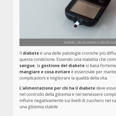
Diabete, cibi da evitare e cibi da incl
Il
diabete
è una delle patologie croniche più diffu
questa condizione. Essendo una malattia che coin
sangue
, la
gestione del diabete
si basa forteme
mangiare e cosa evitare
è essenziale per mantener
complicazioni e migliorare la qualità della vita.
L’alimentazione per chi ha il diabete
deve essere
nel controllo della glicemia e nel benessere comp
influire negativamente sui livelli di zucchero nel
una glicemia stabile.