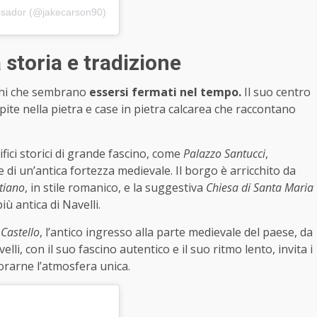
assador (@jakecarson90)
 storia e tradizione
ghi che sembrano
essersi fermati nel tempo.
Il suo centro
colpite nella pietra e case in pietra calcarea che raccontano
ifici storici di grande fascino, come
Palazzo Santucci
,
 di un’antica fortezza medievale. Il borgo è arricchito da
tiano
, in stile romanico, e la suggestiva
Chiesa di Santa Maria
iù antica di Navelli.
 Castello
, l’antico ingresso alla parte medievale del paese, da
elli, con il suo fascino autentico e il suo ritmo lento, invita i
porarne l’atmosfera unica.