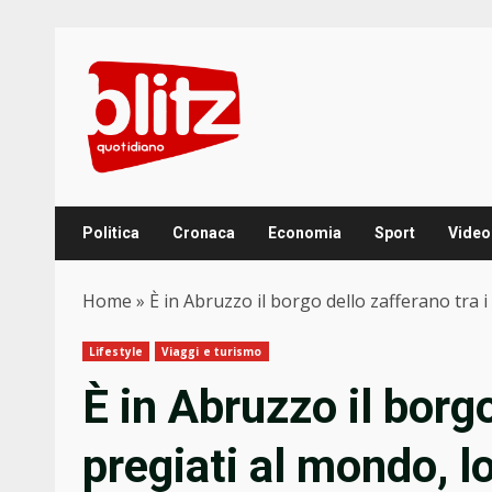
Skip
to
content
Politica
Cronaca
Economia
Sport
Video
Home
»
È in Abruzzo il borgo dello zafferano tra i
Lifestyle
Viaggi e turismo
È in Abruzzo il borgo
pregiati al mondo, l