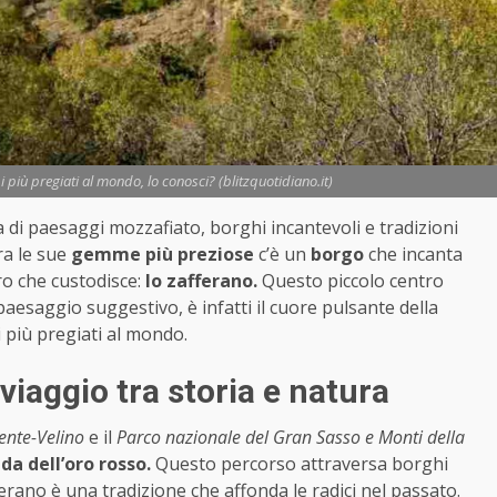
i più pregiati al mondo, lo conosci? (blitzquotidiano.it)
a di paesaggi mozzafiato, borghi incantevoli e tradizioni
ra le sue
gemme più preziose
c’è un
borgo
che incanta
ro che custodisce:
lo zafferano.
Questo piccolo centro
aesaggio suggestivo, è infatti il cuore pulsante della
i più pregiati al mondo.
 viaggio tra storia e natura
rente-Velino
e il
Parco nazionale del Gran Sasso e Monti della
ada dell’oro rosso.
Questo percorso attraversa borghi
ferano è una tradizione che affonda le radici nel passato.