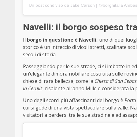
Un post condiviso da Jake Carson | @borghitalia Amb
Navelli: il borgo sospeso tra
Il
borgo in questione è Navelli,
uno di quei luo
storico è un intreccio di vicoli stretti, scalinate s
secoli di storia.
Passeggiando per le sue strade, ci si imbatte in ed
un’elegante dimora nobiliare costruita sulle rovine
chiese di rara bellezza, come la
Chiesa di San Sebas
in Cerulis
, risalente all’anno Mille e considerata la p
Uno degli scorci più affascinanti del borgo è
Porta
cui si gode di una vista spettacolare sulla valle. Nav
visitatori a perdersi tra le sue stradine e ad assa