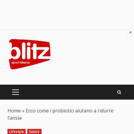
×
Skip
to
content
PRIMARY
MENU
Home
»
Ecco come i probiotici aiutano a ridurre
l’ansia
Lifestyle
Salute