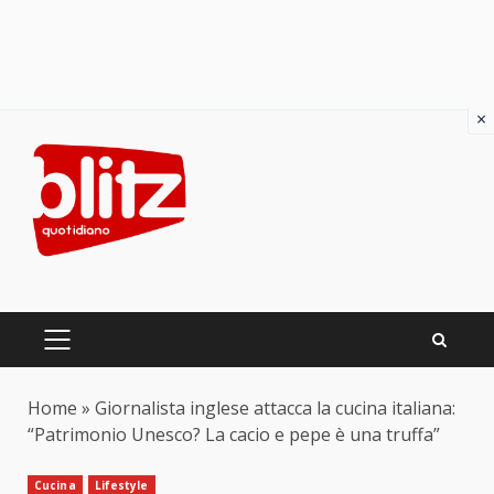
×
Skip
to
content
PRIMARY
MENU
Home
»
Giornalista inglese attacca la cucina italiana:
“Patrimonio Unesco? La cacio e pepe è una truffa”
Cucina
Lifestyle