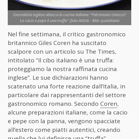
Giornalista inglese attacca la cucina italiana: "Patrimonio Unesco?
La cacio e pepe è una truffa" (foto ANSA) - Blitz quotidiano
Nel fine settimana, il critico gastronomico
britannico Giles Coren ha suscitato
scalpore con un articolo su The Times,
intitolato “Il cibo italiano è una truffa:
proteggiamo la nostra raffinata cucina
inglese”. Le sue dichiarazioni hanno
scatenato una forte reazione dall’Italia, in
particolare dai rappresentanti del settore
gastronomico romano. Secondo
Coren
,
alcune preparazioni italiane, come la cacio
e pepe con la panna, vengono spacciate
all’estero come piatti autentici, creando
quella che lui definisce una “truffa”.