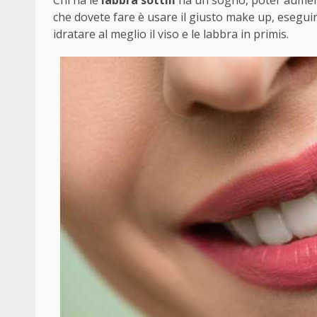
Chi ha le
labbra sottili
ha un sogno, poter aument
che dovete fare è usare il giusto make up, eseguire
idratare al meglio il viso e le labbra in primis.