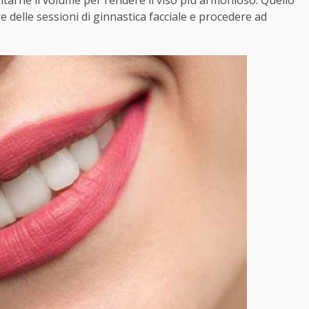
arne il volume per rendere il viso più armonioso. Quello
 delle sessioni di ginnastica facciale e procedere ad