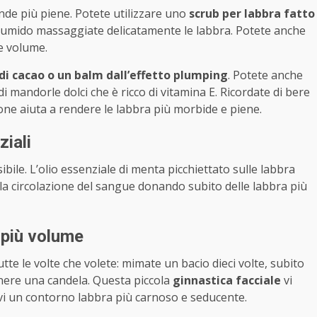
ende più piene. Potete utilizzare uno
scrub per labbra fatto
umido massaggiate delicatamente le labbra. Potete anche
e volume.
di cacao o un balm dall’effetto plumping
. Potete anche
o di mandorle dolci che è ricco di vitamina E. Ricordate di bere
ione aiuta a rendere le labbra più morbide e piene.
ziali
ibile. L’olio essenziale di menta picchiettato sulle labbra
la circolazione del sangue donando subito delle labbra più
 più volume
tte le volte che volete: mimate un bacio dieci volte, subito
nere una candela. Questa piccola
ginnastica facciale
vi
dovi un contorno labbra più carnoso e seducente.