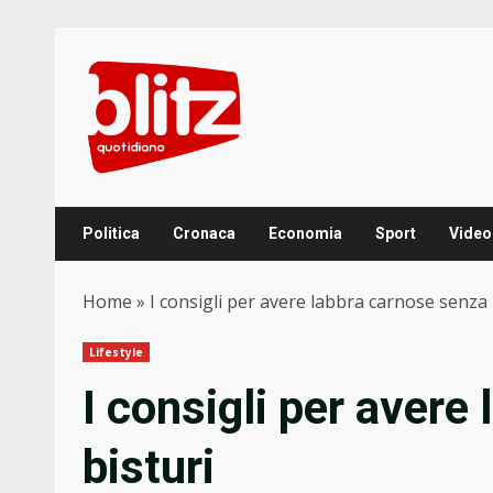
Skip
to
content
Politica
Cronaca
Economia
Sport
Video
Home
»
I consigli per avere labbra carnose senza 
Lifestyle
I consigli per avere
bisturi