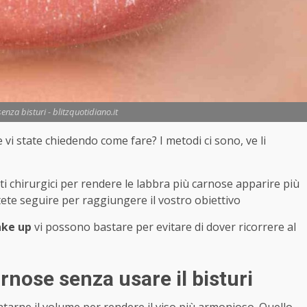
nza bisturi - blitzquotidiano.it
 vi state chiedendo come fare? I metodi ci sono, ve li
ti chirurgici per rendere le labbra più carnose apparire più
tete seguire per raggiungere il vostro obiettivo
ake up
vi possono bastare per evitare di dover ricorrere al
rnose senza usare il bisturi