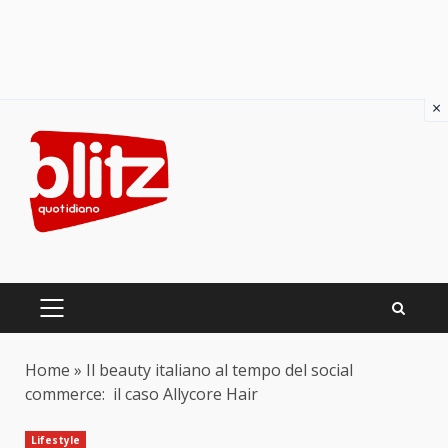
×
Skip
to
content
PRIMARY
MENU
Home
»
Il beauty italiano al tempo del social
commerce: il caso Allycore Hair
Lifestyle