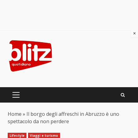
×
Skip
to
content
PRIMARY
MENU
Home
»
Il borgo degli affreschi in Abruzzo è uno
spettacolo da non perdere
Lifestyle
Viaggi e turismo