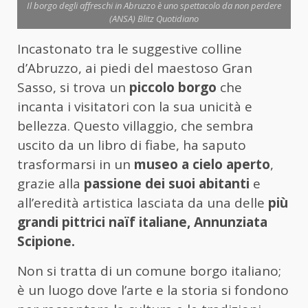
Il borgo degli affreschi in Abruzzo è uno spettacolo da non perdere
(ANSA) Blitz Quotidiano
Incastonato tra le suggestive colline
d’Abruzzo, ai piedi del maestoso Gran
Sasso, si trova un
piccolo borgo
che
incanta i visitatori con la sua unicità e
bellezza. Questo villaggio, che sembra
uscito da un libro di fiabe, ha saputo
trasformarsi in un
museo a cielo aperto
,
grazie alla
passione dei suoi abitanti
e
all’eredità artistica lasciata da una delle
più
grandi pittrici naïf italiane, Annunziata
Scipione.
Non si tratta di un comune borgo italiano;
è un luogo dove l’arte e la storia si fondono