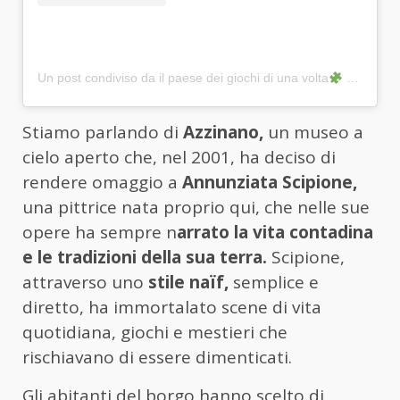
Un post condiviso da il paese dei giochi di una volta
(@official_azzinano)
Stiamo parlando di
Azzinano,
un museo a
cielo aperto che, nel 2001, ha deciso di
rendere omaggio a
Annunziata Scipione,
una pittrice nata proprio qui, che nelle sue
opere ha sempre n
arrato la vita contadina
e le tradizioni della sua terra.
Scipione,
attraverso uno
stile naïf,
semplice e
diretto, ha immortalato scene di vita
quotidiana, giochi e mestieri che
rischiavano di essere dimenticati.
Gli abitanti del borgo hanno scelto di