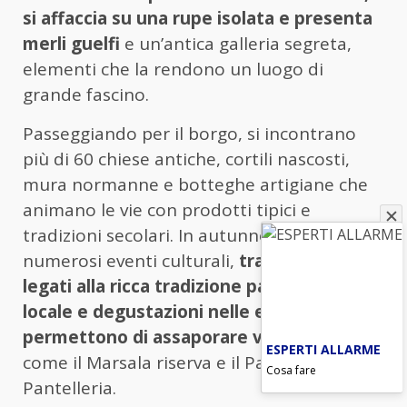
si affaccia su una rupe isolata e presenta
merli guelfi
e un’antica galleria segreta,
elementi che la rendono un luogo di
grande fascino.
Passeggiando per il borgo, si incontrano
più di 60 chiese antiche, cortili nascosti,
mura normanne e botteghe artigiane che
animano le vie con prodotti tipici e
tradizioni secolari. In autunno, Erice ospita
numerosi eventi culturali,
tra cui festival
legati alla ricca tradizione pasticcera
locale e degustazioni nelle enoteche, che
permettono di assaporare vini pregiati
ESPERTI ALLARME
come il Marsala riserva e il Passito di
Cosa fare
Pantelleria.