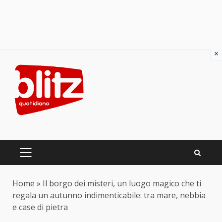
×
Skip
to
content
PRIMARY
MENU
Home
»
Il borgo dei misteri, un luogo magico che ti
regala un autunno indimenticabile: tra mare, nebbia
e case di pietra