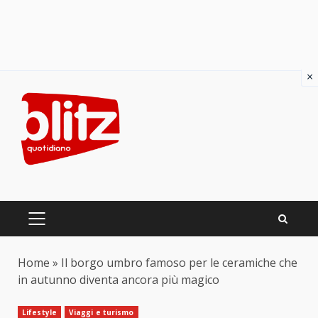
×
Skip
to
content
PRIMARY
MENU
Home
»
Il borgo umbro famoso per le ceramiche che
in autunno diventa ancora più magico
Lifestyle
Viaggi e turismo