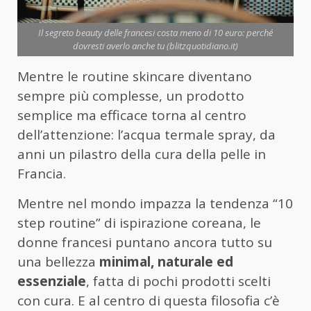
Il segreto beauty delle francesi costa meno di 10 euro: perché
dovresti averlo anche tu (blitzquotidiano.it)
Mentre le routine skincare diventano
sempre più complesse, un prodotto
semplice ma efficace torna al centro
dell’attenzione: l’acqua termale spray, da
anni un pilastro della cura della pelle in
Francia.
Mentre nel mondo impazza la tendenza “10
step routine” di ispirazione coreana, le
donne francesi puntano ancora tutto su
una bellezza
minimal, naturale ed
essenziale
, fatta di pochi prodotti scelti
con cura. E al centro di questa filosofia c’è