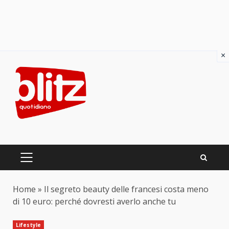
×
Skip
to
content
PRIMARY
MENU
Home
»
Il segreto beauty delle francesi costa meno
di 10 euro: perché dovresti averlo anche tu
Lifestyle