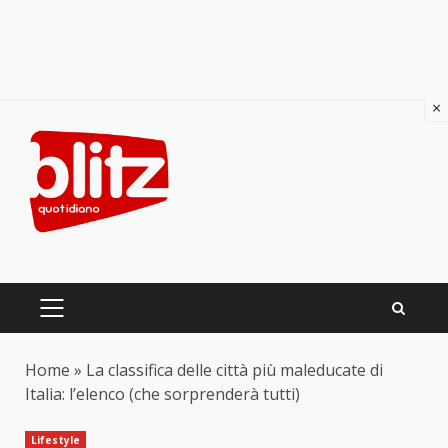
×
Skip
to
content
PRIMARY
MENU
Home
»
La classifica delle città più maleducate di
Italia: l’elenco (che sorprenderà tutti)
Lifestyle