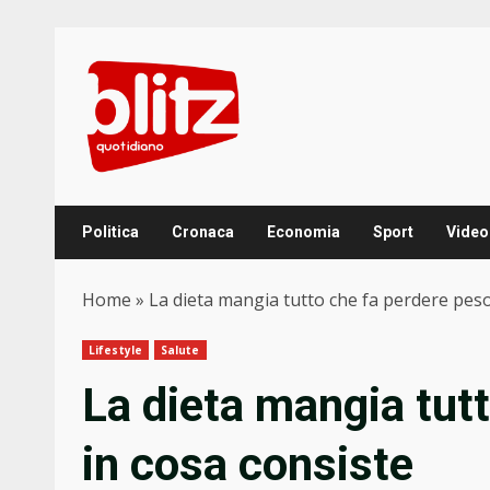
Skip
to
content
Politica
Cronaca
Economia
Sport
Video
Home
»
La dieta mangia tutto che fa perdere peso
Lifestyle
Salute
La dieta mangia tut
in cosa consiste