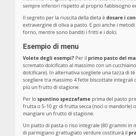
sempre inferiori rispetto al proprio fabbisogno e
Il segreto per la riuscita della dieta è
dosare i co
extravergine di oliva a pasto. E poi anche i metodi 
forno, mentre sono banditi i fritti e i dolci.
Esempio di menu
Volete degli esempi?
Per il
primo pasto del ma
scremato dolcificato al massimo con un cucchiain
dolcificare). In alternativa scegliete una tazza di t
scegliere tra massimo 4 fette biscottate integrali c
più un frutto di stagione.
Per lo
spuntino spezzafame
prima del pasto pri
frutta o 5-10 gr di frutta secca (noci o mandorle) 
mangiare un frutto di stagione.
Un piatto di pasta o riso integrale (80 grammi i
di parmigiano grattugiato verdure costituirà il
pr