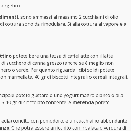
nergetico.
ndimenti
, sono ammessi al massimo 2 cucchiaini di olio
di cottura sono da rimodulare. Sì alla cottura al vapore e al
ttino
potete bere una tazza di caffellatte con il latte
o di zucchero di canna grezzo (anche se è meglio non
è nero o verde. Per quanto riguarda i cibi solidi potete
on marmellata, 40 gr di biscotti integrali o cereali integrali,
ncipale potete gustare o uno yogurt magro bianco o alla
o 5-10 gr di cioccolato fondente. A
merenda
potete
n media) condito con pomodoro, e un cucchiaino abbondante
anzo
. Che potrà essere arricchito con insalata o verdura di