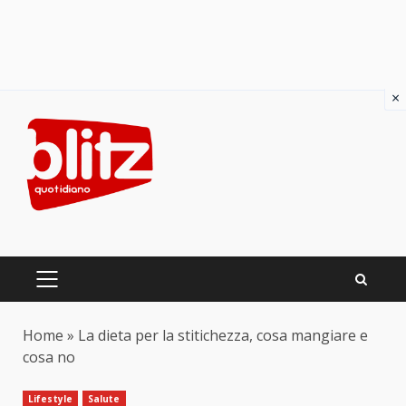
×
Skip
to
content
PRIMARY
MENU
Home
»
La dieta per la stitichezza, cosa mangiare e
cosa no
Lifestyle
Salute