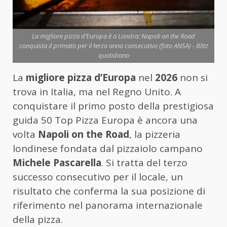
La migliore pizza d’Europa è a Londra: Napoli on the Road
conquista il primato per il terzo anno consecutivo (foto ANSA) - Blitz
quotidiano
La
migliore pizza d’Europa
nel
2026
non si
trova in Italia, ma nel Regno Unito. A
conquistare il primo posto della prestigiosa
guida 50 Top Pizza Europa è ancora una
volta
Napoli on the Road
, la pizzeria
londinese fondata dal pizzaiolo campano
Michele Pascarella
. Si tratta del terzo
successo consecutivo per il locale, un
risultato che conferma la sua posizione di
riferimento nel panorama internazionale
della pizza.