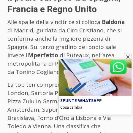
Francia e Regno Unito
Alle spalle della vincitrice si colloca
Baldoria
di Madrid, guidata da Ciro Cristiano, che si
conferma anche la migliore pizzeria di
Spagna. Sul terzo gradino del podio sale
invece
IMperfetto
di Puteaux, nell’area
metropolitana di Parigi, progetto firmato
da Tonino Cogliano e Simone Lombardi.
La top ten comprende inoltre 50 Kalò
London, Sartoria Panatieri di Barcellona,
Pizza Zulu in Germania, nNea ad
SPUNTE WHATSAPP
Cosa cambia
Amsterdam, Sapori Italiani U Taliana a
Bratislava, Forno d’Oro a Lisbona e Via
Toledo a Vienna. Una classifica che