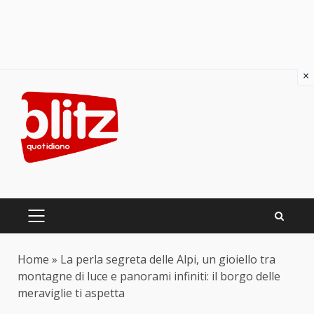
×
Skip
to
content
PRIMARY
MENU
Home
»
La perla segreta delle Alpi, un gioiello tra
montagne di luce e panorami infiniti: il borgo delle
meraviglie ti aspetta