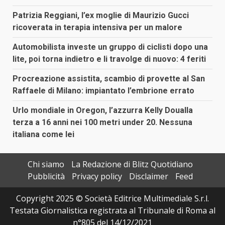
Patrizia Reggiani, l’ex moglie di Maurizio Gucci
ricoverata in terapia intensiva per un malore
Automobilista investe un gruppo di ciclisti dopo una
lite, poi torna indietro e li travolge di nuovo: 4 feriti
Procreazione assistita, scambio di provette al San
Raffaele di Milano: impiantato l’embrione errato
Urlo mondiale in Oregon, l’azzurra Kelly Doualla
terza a 16 anni nei 100 metri under 20. Nessuna
italiana come lei
Chi siamo
La Redazione di Blitz Quotidiano
Pubblicità
Privacy policy
Disclaimer
Feed
Copyright 2025 © Società Editrice Multimediale S.r.l.
Testata Giornalistica registrata al Tribunale di Roma al
n°805 del 14/12/2021