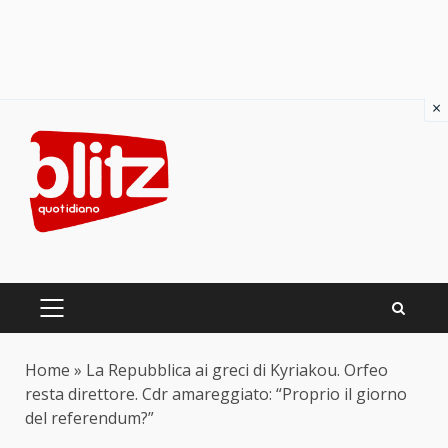
×
Skip
to
content
PRIMARY
MENU
Home
»
La Repubblica ai greci di Kyriakou. Orfeo
resta direttore. Cdr amareggiato: “Proprio il giorno
del referendum?”