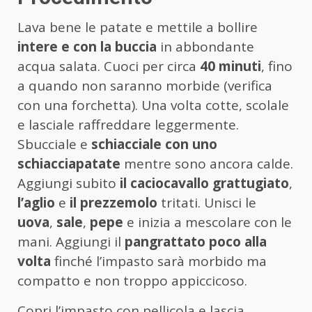
Lava bene le patate e mettile a bollire
intere e con la buccia
in abbondante
acqua salata. Cuoci per circa
40 minuti
, fino
a quando non saranno morbide (verifica
con una forchetta). Una volta cotte, scolale
e lasciale raffreddare leggermente.
Sbucciale e
schiacciale con uno
schiacciapatate
mentre sono ancora calde.
Aggiungi subito
il caciocavallo grattugiato
,
l’aglio
e
il prezzemolo
tritati. Unisci le
uova
,
sale
,
pepe
e inizia a mescolare con le
mani. Aggiungi il
pangrattato poco alla
volta
finché l’impasto sarà morbido ma
compatto e non troppo appiccicoso.
Copri l’impasto con pellicola e lascia