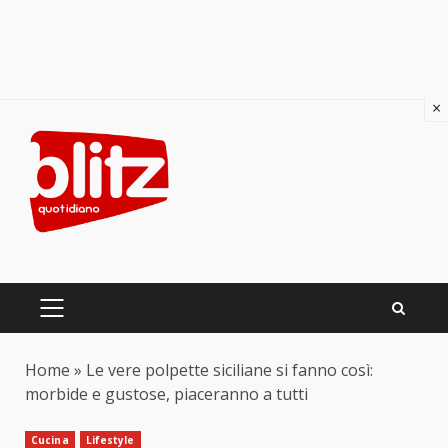
×
Skip
to
content
PRIMARY
MENU
Home
»
Le vere polpette siciliane si fanno così:
morbide e gustose, piaceranno a tutti
Cucina
Lifestyle