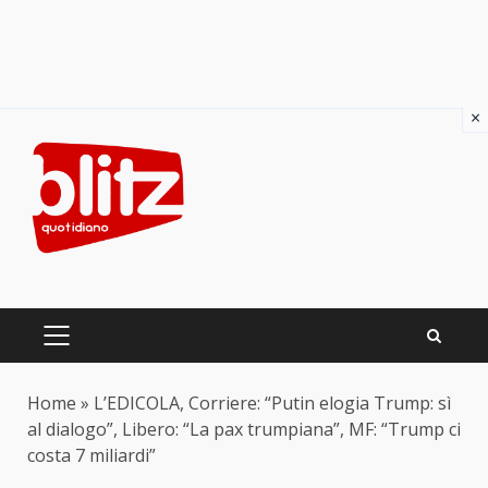
×
Skip
to
content
PRIMARY
MENU
Home
»
L’EDICOLA, Corriere: “Putin elogia Trump: sì
al dialogo”, Libero: “La pax trumpiana”, MF: “Trump ci
costa 7 miliardi”