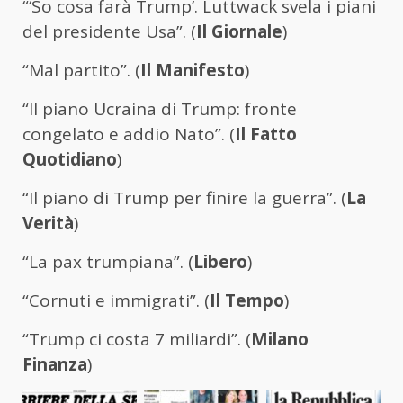
“‘So cosa farà Trump’. Luttwack svela i piani
del presidente Usa”. (
Il Giornale
)
“Mal partito”. (
Il Manifesto
)
“Il piano Ucraina di Trump: fronte
congelato e addio Nato”. (
Il Fatto
Quotidiano
)
“Il piano di Trump per finire la guerra”. (
La
Verità
)
“La pax trumpiana”. (
Libero
)
“Cornuti e immigrati”. (
Il Tempo
)
“Trump ci costa 7 miliardi”. (
Milano
Finanza
)