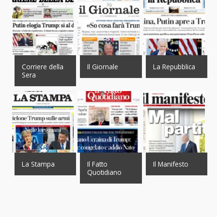
Corriere della
Il Giornale
La Repubblica
Sera
La Stampa
Il Fatto
Il Manifesto
Quotidiano