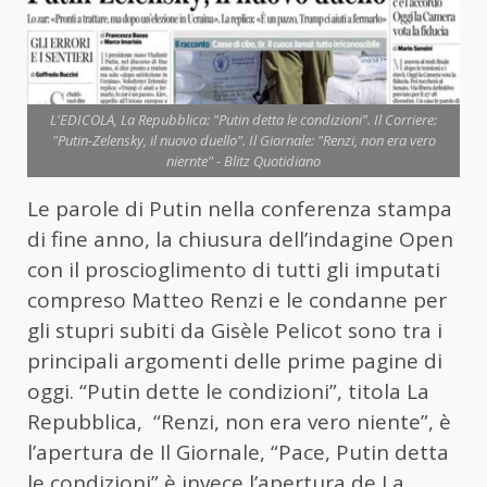
L'EDICOLA, La Repubblica: "Putin detta le condizioni". Il Corriere:
"Putin-Zelensky, il nuovo duello". Il Giornale: "Renzi, non era vero
niernte" - Blitz Quotidiano
Le parole di Putin nella conferenza stampa
di fine anno, la chiusura dell’indagine Open
con il proscioglimento di tutti gli imputati
compreso Matteo Renzi e le condanne per
gli stupri subiti da Gisèle Pelicot sono tra i
principali argomenti delle prime pagine di
oggi. “Putin dette le condizioni”, titola La
Repubblica, “Renzi, non era vero niente”, è
l’apertura de Il Giornale, “Pace, Putin detta
le condizioni” è invece l’apertura de La