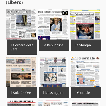
(
Libero
)
Il Corriere della
La Repubblica
La Stampa
Sera
Il Sole 24 Ore
Il Messaggero
Il Giornale