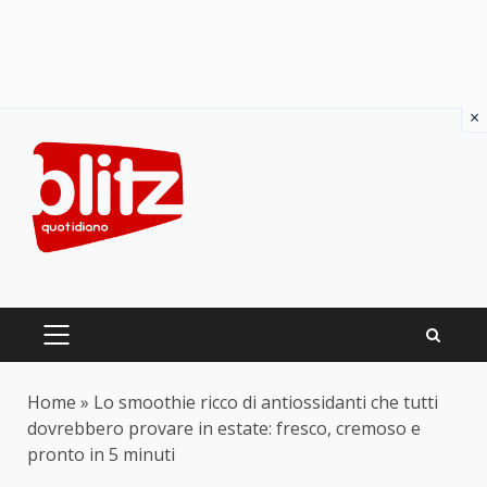
×
Skip
to
content
PRIMARY
MENU
Home
»
Lo smoothie ricco di antiossidanti che tutti
dovrebbero provare in estate: fresco, cremoso e
pronto in 5 minuti