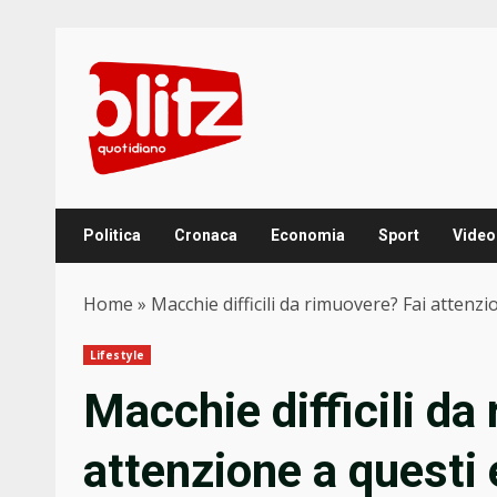
Skip
to
content
Politica
Cronaca
Economia
Sport
Video
Home
»
Macchie difficili da rimuovere? Fai attenz
Lifestyle
Macchie difficili da
attenzione a questi 