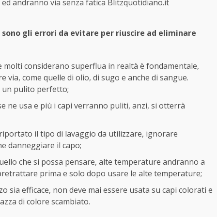
 ed andranno via senza fatica Blitzquotidiano.it
 sono gli errori da evitare per riuscire ad eliminare
e molti considerano superflua in realtà è fondamentale,
re via, come quelle di olio, di sugo e anche di sangue.
un pulito perfetto;
e ne usa e più i capi verranno puliti, anzi, si otterrà
 riportato il tipo di lavaggio da utilizzare, ignorare
e danneggiare il capo;
 quello che si possa pensare, alte temperature andranno a
 pretrattare prima e solo dopo usare le alte temperature;
izzo sia efficace, non deve mai essere usata su capi colorati e
chiazza di colore scambiato.