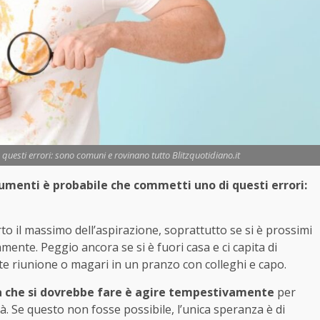
 questi errori: sono comuni e rovinano tutto Blitzquotidiano.it
dumenti è probabile che commetti uno di questi errori:
rto il massimo dell’aspirazione, soprattutto se si è prossimi
mente. Peggio ancora se si è fuori casa e ci capita di
te riunione o magari in un pranzo con colleghi e capo.
a che si dovrebbe fare è agire tempestivamente
per
à. Se questo non fosse possibile, l’unica speranza è di