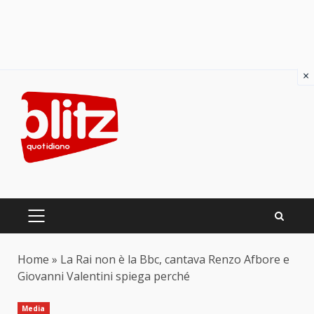
×
Skip
to
content
PRIMARY
MENU
Home
»
La Rai non è la Bbc, cantava Renzo Afbore e
Giovanni Valentini spiega perché
Media