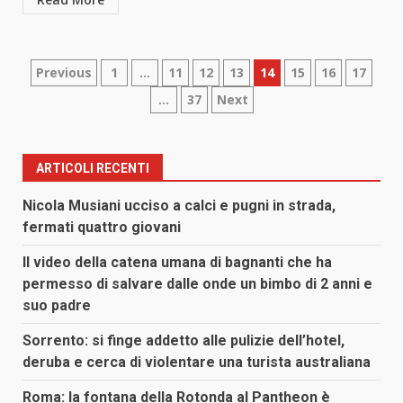
Paginazione
Previous
1
…
11
12
13
14
15
16
17
…
37
Next
degli
articoli
ARTICOLI RECENTI
Nicola Musiani ucciso a calci e pugni in strada,
fermati quattro giovani
Il video della catena umana di bagnanti che ha
permesso di salvare dalle onde un bimbo di 2 anni e
suo padre
Sorrento: si finge addetto alle pulizie dell’hotel,
deruba e cerca di violentare una turista australiana
Roma: la fontana della Rotonda al Pantheon è