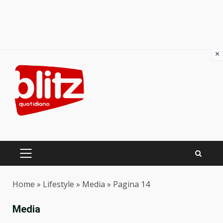
×
Skip
to
content
PRIMARY
MENU
Home
»
Lifestyle
»
Media
»
Pagina 14
Media